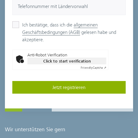
Telefonnummer mit Ländervorwahl
Netherlands
Ich bestätige, dass ich die
allgemeinen
Schweiz
Geschäftsbedingungen (AGB)
gelesen habe und
akzeptiere.
United Kingdom
Anti-Robot Verification
Österreich
Click to start verification
Friendly
Captcha ⇗
Jetzt registrieren
Wir unterstützen Sie gern